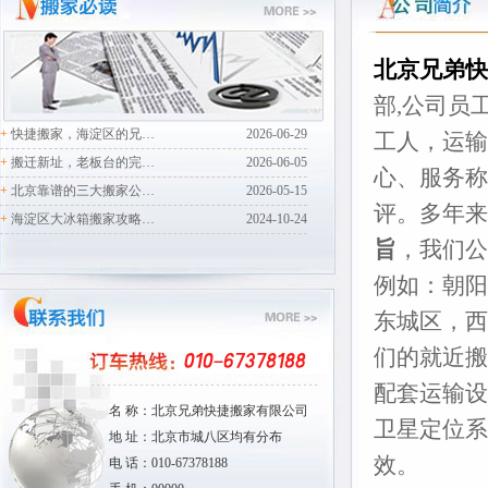
北京兄弟快
部,公司员
+
快捷搬家，海淀区的兄…
2026-06-29
工人，运输
+
搬迁新址，老板台的完…
2026-06-05
心、服务称
+
北京靠谱的三大搬家公…
2026-05-15
评。多年来
+
海淀区大冰箱搬家攻略…
2024-10-24
旨
，我们公
例如：朝阳
东城区，西
们的就近搬
配套运输设
名 称：北京兄弟快捷搬家有限公司
卫星定位系
地 址：北京市城八区均有分布
效。
电 话：010-67378188