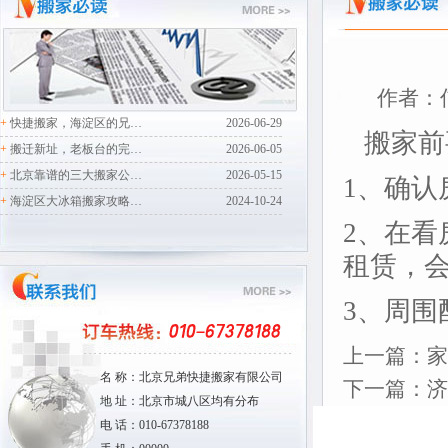
作者：信
+
快捷搬家，海淀区的兄…
2026-06-29
搬家前
+
搬迁新址，老板台的完…
2026-06-05
+
北京靠谱的三大搬家公…
2026-05-15
1、确认
+
海淀区大冰箱搬家攻略…
2024-10-24
2、在
租赁，
3、周
上一篇：
家
名 称：北京兄弟快捷搬家有限公司
下一篇：
济
地 址：北京市城八区均有分布
电 话：010-67378188