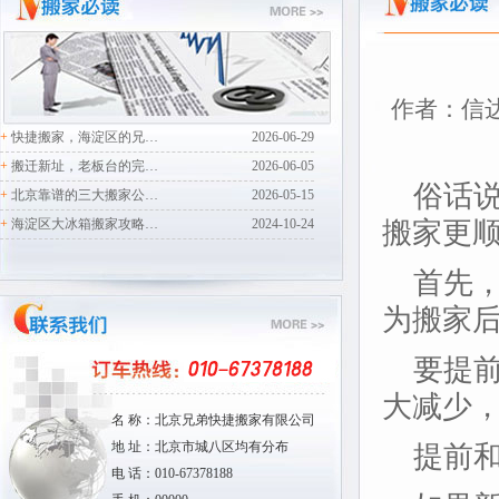
作者：信达小
+
快捷搬家，海淀区的兄…
2026-06-29
+
搬迁新址，老板台的完…
2026-06-05
俗话说
+
北京靠谱的三大搬家公…
2026-05-15
搬家更
+
海淀区大冰箱搬家攻略…
2024-10-24
首先，
为搬家
要提前
大减少
名 称：北京兄弟快捷搬家有限公司
地 址：北京市城八区均有分布
提前和
电 话：010-67378188